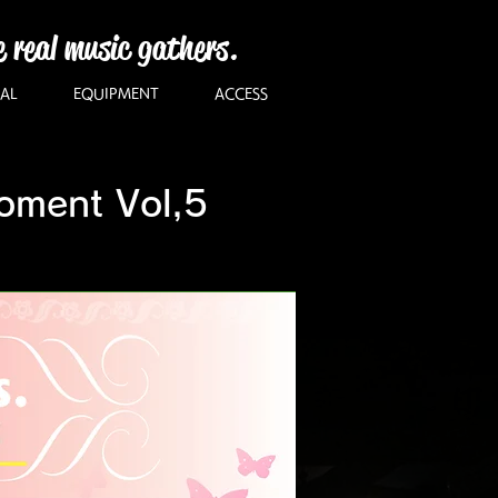
e real music gathers.
AL
EQUIPMENT
ACCESS
Moment Vol,5