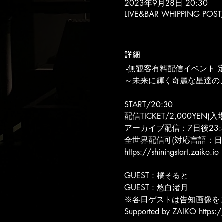
2023年9月28日 20:30
LIVE&BAR WHIPPING 
詳細
-無観客有料配信イベント 
～未来に輝く奇麗な星達の
START/20:30
配信TICKET/2,000YEN
アーカイブ配信：7日後23:
全世界配信可(対応言語：日
https://shiningstart.zaiko.io
GUEST : 橘そると
GUEST : 悠白渚月
※各日ゲストは告知画像を
Supported by ZAIKO https:/