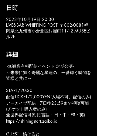
日時
2023年10月19日 20:30
LIVE&BAR WHIPPING POST, 〒802-0081福
岡県北九州市小倉北区紺屋町11-12 MUSEビ
ル2F
詳細
-無観客有料配信イベント 定期公演-
～未来に輝く奇麗な星達の、一番輝く瞬間を
皆様と共に～
START/20:30
配信TICKET/2,000YEN(入場不可、配信のみ)
アーカイブ配信：7日後23:59まで視聴可能
(チケット購入者のみ)
全世界配信可(対応言語：日・中・韓・英)
https://shiningstart.zaiko.io
GUEST : 橘そると