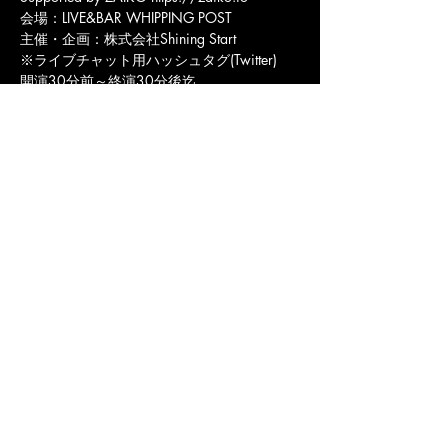
会場：LIVE&BAR WHIPPING POST
主催・企画：株式会社Shining Start
※ライブチャット用ハッシュタグ(Twitter)
開演30分前～終演30分後迄
#ShiningStart
公演中に閲覧者様が上記ハッシュタグ付きで
ツイートされると、閲覧されている機器の配
信映像画面とは別に、下部にありますライブ
チャットにツイートがリアルタイムで表示さ
れます。
出演者とのリアルタイムなコミュニケーショ
ンに是非ご活用下さい。
(出演者が本番中にツイートを確認する時
間、MCがあります)
福岡 北九州市 小倉北区 の ライブハウス ライブ&バー ウィッピングポスト のオフ
ィシャルウェブサイトです。
〒802-0081福岡県北九州市小倉北区紺屋町11-12 MUSEビル2F
ライブ営業
時間/11:00-24:00(不定休)
©
LIVE&BAR WHIPPING POST All rights reserved. JASRAC許諾第