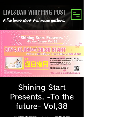
LIVE&BAR WHIPPING POST
A live house where real music gathers.
Shining Start
Presents. -To the
future- Vol,38