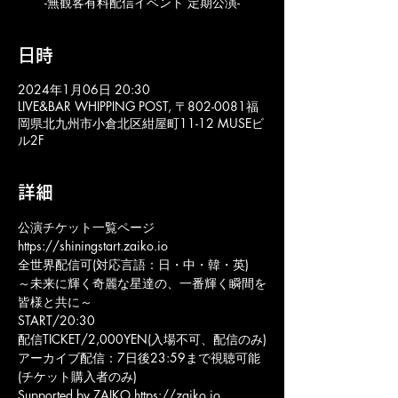
-無観客有料配信イベント 定期公演-
日時
2024年1月06日 20:30
LIVE&BAR WHIPPING POST, 〒802-0081福
岡県北九州市小倉北区紺屋町11-12 MUSEビ
ル2F
詳細
公演チケット一覧ページ
https://shiningstart.zaiko.io
全世界配信可(対応言語：日・中・韓・英)
～未来に輝く奇麗な星達の、一番輝く瞬間を
皆様と共に～
START/20:30
配信TICKET/2,000YEN(入場不可、配信のみ)
アーカイブ配信：7日後23:59まで視聴可能
(チケット購入者のみ)
Supported by ZAIKO https://zaiko.io