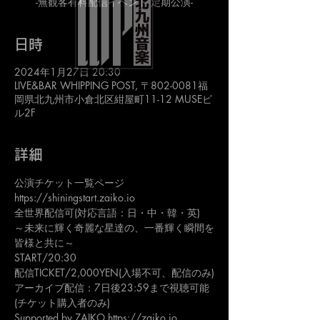
-無観客有料配信イベント 定期公演-
日時
2024年1月27日 20:30
LIVE&BAR WHIPPING POST, 〒802-0081福
岡県北九州市小倉北区紺屋町11-12 MUSEビ
ル2F
詳細
公演チケット一覧ページ
https://shiningstart.zaiko.io
全世界配信可(対応言語：日・中・韓・英)
～未来に輝く奇麗な星達の、一番輝く瞬間を
皆様と共に～
START/20:30
配信TICKET/2,000YEN(入場不可、配信のみ)
アーカイブ配信：7日後23:59まで視聴可能
(チケット購入者のみ)
Supported by ZAIKO https://zaiko.io