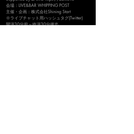
会場：LIVE&BAR WHIPPING POST
主催・企画：株式会社Shining Start
※ライブチャット用ハッシュタグ(Twitter)
開演30分前～終演30分後迄
#ShiningStart
公演中に閲覧者様が上記ハッシュタグ付きで
ツイートされると、閲覧されている機器の配
信映像画面とは別に、下部にありますライブ
チャットにツイートがリアルタイムで表示さ
れます。
出演者とのリアルタイムなコミュニケーショ
ンに是非ご活用下さい。
(出演者が本番中にツイートを確認する時
間、MCがあります)
福岡 北九州市 小倉北区 の ライブハウス ライブ&バー ウィッピングポスト のオフ
ィシャルウェブサイトです。
〒802-0081福岡県北九州市小倉北区紺屋町11-12 MUSEビル2F
ライブ営業
時間/11:00-24:00(不定休)
©
LIVE&BAR WHIPPING POST All rights reserved. JASRAC許諾第