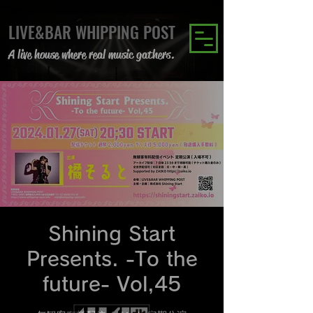
LIVE&BAR WHIPPING POST
A live house where real music gathers.
Shining Start
Presents. -To the
future- Vol,45