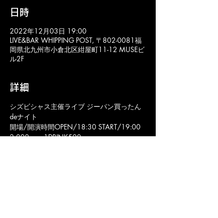
日時
2022年12月03日 19:00
LIVE&BAR WHIPPING POST, 〒802-0081福
岡県北九州市小倉北区紺屋町11-12 MUSEビ
ル2F
詳細
シズビシャス主催ライブ ジーパン買ったん
deナイト
開場/開演時間OPEN/18:30 START/19:00
2,000yen+1DRINK500yen
出演者
Siz Visious / Banana Chips / Raspberry 
Dream / DOGGY DOG DEE
https://l-tike.com/search/?lcd=82476