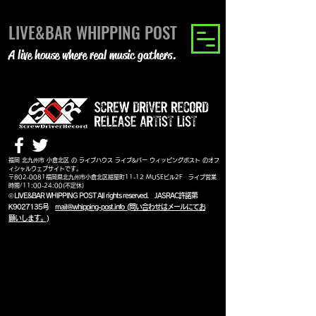
LIVE&BAR WHIPPING POST
A live house where real music gathers.
福岡 北九州市 小倉北区 の ライブハウス ライブ&バー ウィッピングポスト のオフ
ィシャルウェブサイトです。
〒802-0081福岡県北九州市小倉北区紺屋町11-12 MUSEビル2F
ライブ営業
時間/11:00-24:00(不定休)
©
LIVE&BAR WHIPPING POST All rights reserved. JASRAC許諾第
K9027135号
mail@whipping-post.info (問い合わせはメールにてお
願いします。)