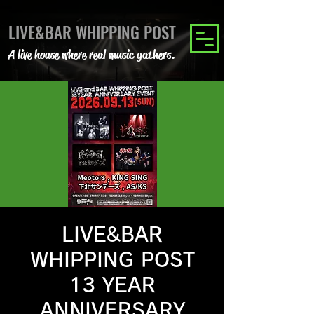
LIVE&BAR WHIPPING POST
A live house where real music gathers.
LIVE&BAR
WHIPPING POST
13 YEAR
ANNIVERSARY