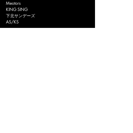
Meotors
KING SING
下北サンデーズ
AS/KS
https://fb.me/e/kinMrHBYS
https://www.whipping-post.info/event-
details/20260913
LIVE&BAR WHIPPING POST
ライブ&バー ウィッピングポスト
〒 802-0081福岡県北九州市小倉北区紺屋町
11-12 MUSEビル2F
https://www.whipping-post.info
mail@whipping-post.info
福岡 北九州市 小倉北区 の ライブハウス ライブ&バー ウィッピングポスト のオフ
ィシャルウェブサイトです。
〒802-0081福岡県北九州市小倉北区紺屋町11-12 MUSEビル2F
ライブ営業
時間/11:00-24:00(不定休)