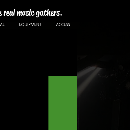
e real music gathers.
AL
EQUIPMENT
ACCESS