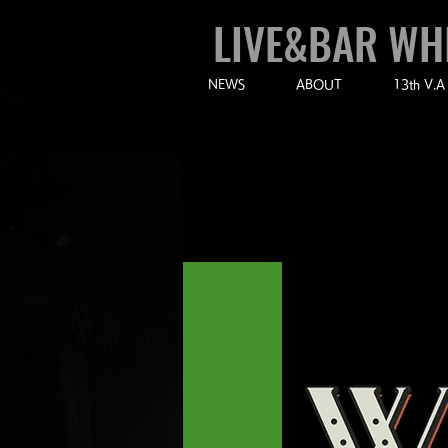
LIVE&BAR WH
NEWS
ABOUT
13th V.A