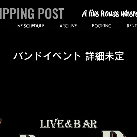
IPPING POST
A live house wher
LIVE SCHEDULE
ARCHIVE
BOOKING
RENT
バンドイベント 詳細未定